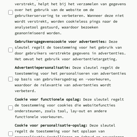
verstrekt, helpt het bij het verzamelen van gegevens
over het gebruik van de website om de
gebruikerservaring te verbeteren. Wanneer deze niet
wordt verstrekt, worden cookieless pings naar de
analysetool gestuurd, waardoor bezoeken
geanonimiseerd worden.
Gebruikersgegevenscookie voor advertenties
:
Deze
sleutel regelt de toestemming voor het gebruik van
door gebruikers verstrekte gegevens in advertenties.
Het omvat het gebruik voor advertentietargeting.
Advertentiepersonalisatie
:
Deze sleutel regelt de
toestemming voor het personaliseren van advertenties
op basis van gebruikersgedrag en -voorkeuren,
waardoor de relevantie van advertenties wordt
verbeterd.
Cookie voor functionele opslag
:
Deze sleutel regelt
de toestemming voor cookies die websitefuncties
ondersteunen, zoals taal, lay-out en andere
functionele voorkeuren.
Cookie voor personalisatie-opslag
:
Deze sleutel
regelt de toestemming voor het opslaan van
personalisatie-instellingen om inhoud en ervaringen